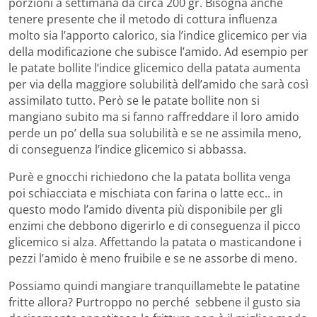
porzioni a settimana da circa 200 gr. Bisogna anche
tenere presente che il metodo di cottura influenza
molto sia l’apporto calorico, sia l’indice glicemico per via
della modificazione che subisce l’amido. Ad esempio per
le patate bollite l’indice glicemico della patata aumenta
per via della maggiore solubilità dell’amido che sarà così
assimilato tutto. Però se le patate bollite non si
mangiano subito ma si fanno raffreddare il loro amido
perde un po’ della sua solubilità e se ne assimila meno,
di conseguenza l’indice glicemico si abbassa.
Purè e gnocchi
richiedono che la patata bollita venga
poi schiacciata e mischiata con farina o latte ecc.. in
questo modo l’amido diventa più disponibile per gli
enzimi che debbono digerirlo e di conseguenza il picco
glicemico si alza. Affettando la patata o masticandone i
pezzi l’amido è meno fruibile e se ne assorbe di meno.
Possiamo quindi mangiare tranquillamebte le patatine
fritte allora? Purtroppo no perché sebbene il gusto sia