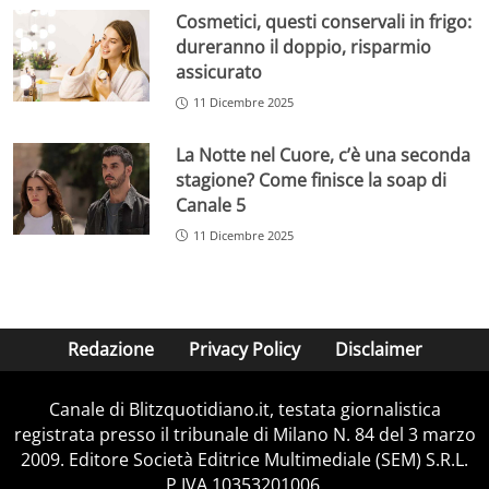
Cosmetici, questi conservali in frigo:
dureranno il doppio, risparmio
assicurato
11 Dicembre 2025
La Notte nel Cuore, c’è una seconda
stagione? Come finisce la soap di
Canale 5
11 Dicembre 2025
Redazione
Privacy Policy
Disclaimer
Canale di Blitzquotidiano.it, testata giornalistica
registrata presso il tribunale di Milano N. 84 del 3 marzo
2009. Editore Società Editrice Multimediale (SEM) S.R.L.
P.IVA 10353201006.