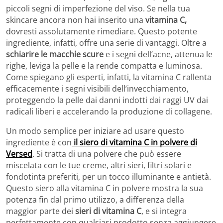
piccoli segni di imperfezione del viso. Se nella tua
skincare ancora non hai inserito una
vitamina C,
dovresti assolutamente rimediare. Questo potente
ingrediente, infatti, offre una serie di vantaggi. Oltre a
schiarire le macchie scure
e i segni dell’acne, attenua le
righe, leviga la pelle e la rende compatta e luminosa.
Come spiegano gli esperti, infatti, la vitamina C rallenta
efficacemente i segni visibili dell’invecchiamento,
proteggendo la pelle dai danni indotti dai raggi UV dai
radicali liberi e accelerando la produzione di collagene.
Un modo semplice per iniziare ad usare questo
ingrediente è con
il siero di vitamina C in polvere di
Versed
. Si tratta di una polvere che può essere
miscelata con le tue creme, altri sieri, filtri solari e
fondotinta preferiti, per un tocco illuminante e antietà.
Questo siero alla vitamina C in polvere mostra la sua
potenza fin dal primo utilizzo, a differenza della
maggior parte dei
sieri di vitamina C
, e si integra
perfettamente con qualsiasi prodotto senza aggiungere