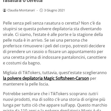
rasatura o ceretta
Claudia Montanari
-
3 Giugno 2021
Pelle senza peli senza rasatura o ceretta? Non c’è da
stupirsi se questa polvere depilatoria sta diventando
virale. Ci siamo, l’estate è alle porte e la stagione della
pelle nuda è in arrivo. Se sei una persona che
preferisce rimuovere i peli del corpo, potresti decidere
di prendere un rasoio o fissare un appuntamento per
una ceretta prima di indossare pantaloncini, canottiere
e costumi da bagno.
Migliaia di TikTokers, tuttavia, quest’estate sceglieranno
la polvere depilatoria Magic Softsheen-Carson
per
mantenere la pelle liscia.
Potrebbe sembrare che i TikTokers scoprano
tutti
i
nuovi prodotti, ma di solito c’è una storia di origine più
lunga per tutto ciò che appare sull’app. Questo marchio
esiste da 110 anni e la polvere depilatoria Magic è da