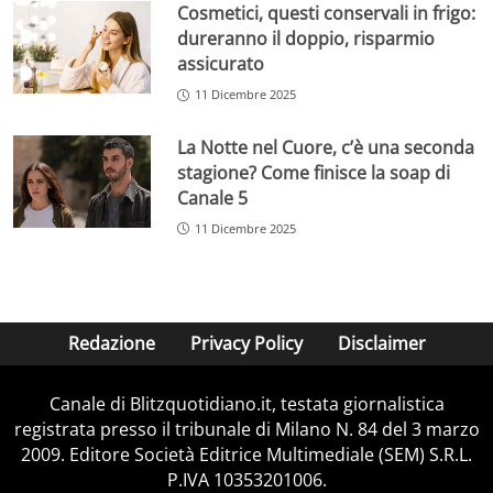
Cosmetici, questi conservali in frigo:
dureranno il doppio, risparmio
assicurato
11 Dicembre 2025
La Notte nel Cuore, c’è una seconda
stagione? Come finisce la soap di
Canale 5
11 Dicembre 2025
Redazione
Privacy Policy
Disclaimer
Canale di Blitzquotidiano.it, testata giornalistica
registrata presso il tribunale di Milano N. 84 del 3 marzo
2009. Editore Società Editrice Multimediale (SEM) S.R.L.
P.IVA 10353201006.