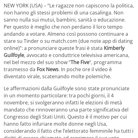
NEW YORK (USA) – “Le ragazze non capiscono la politica,
non hanno gli stessi problemi di una casalinga. Non
sanno nulla sui mutui, bambini, sanità o educazione.
Per questo è meglio che non perdano il loro tempo
andando a votare. Almeno così possono continuare a
stare su Tinder o su match.com (due note app di dating
online)”: a pronunciare queste frasi è stata
Kimberly
Guilfoyle
, avvocato e conduttrice televisiva americana,
nel bel mezzo del suo show “
The Five
“, programma
trasmesso da
Fox News
. In poche ore il video è
diventato virale, scatenando molte polemiche.
Le affermazioni dalla Guilfoyle sono state pronunciate
in un momento particolare: tra pochi giorni, il 4
novembre, si svolgeranno infatti le elezioni di metà
mandato che rinnoveranno una parte significativa del
Congresso degli Stati Uniti. Questo è il motivo per cui
hanno fatto infuriare molte donne negli Usa,
considerando il fatto che l’elettorato femminile ha tutti i