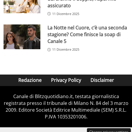
assicurato
11 Dicembre 2025
La Notte nel Cuore, c’è una seconda
stagione? Come finisce la soap di
Canale 5
11 Dicembre 2025
Redazione
Privacy Policy
Disclaimer
Canale di Blitzquotidiano.it, testata giornalistica
registrata presso il tribunale di Milano N. 84 del 3 marzo
2009. Editore Società Editrice Multimediale (SEM) S.R.L.
P.IVA 10353201006.
Change privacy settings