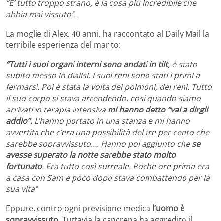
“E’ tutto troppo strano, è la cosa più incredibile che
abbia mai vissuto”.
La moglie di Alex, 40 anni, ha raccontato al Daily Mail la
terribile esperienza del marito:
“Tutti i suoi organi interni sono andati in tilt
, è stato
subito messo in dialisi.
I suoi reni sono stati i primi a
fermarsi. Poi è stata la volta dei polmoni, dei reni. Tutto
il suo corpo si stava arrendendo, così quando siamo
arrivati in terapia intensiva
mi hanno detto “vai a dirgli
addio”.
L’hanno portato in una stanza e mi hanno
avvertita che c’era una possibilità del tre per cento che
sarebbe sopravvissuto…. Hanno poi aggiunto che
se
avesse superato la notte sarebbe stato molto
fortunato
. Era tutto così surreale. Poche ore prima era
a casa con Sam e poco dopo stava combattendo per la
sua vita”
Eppure, contro ogni previsione medica
l’uomo è
sopravvissuto.
Tuttavia la cancrena ha aggredito il