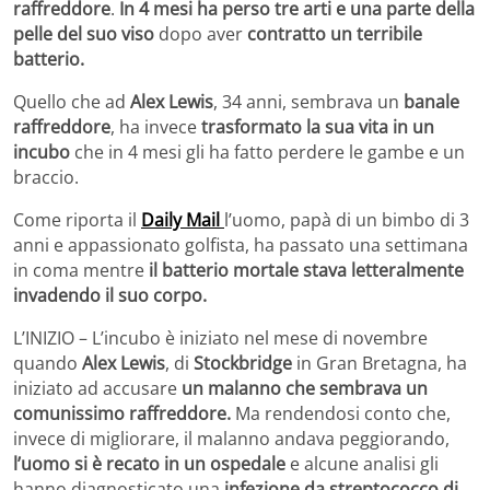
raffreddore
.
In 4 mesi ha perso tre arti e una parte della
pelle del suo viso
dopo aver
contratto un terribile
batterio.
Quello che ad
Alex Lewis
, 34 anni, sembrava un
banale
raffreddore
, ha invece
trasformato la sua vita in un
incubo
che in 4 mesi gli ha fatto perdere le gambe e un
braccio.
Come riporta il
Daily Mail
l’uomo, papà di un bimbo di 3
anni e appassionato golfista, ha passato una settimana
in coma mentre
il batterio mortale stava letteralmente
invadendo il suo corpo.
L’INIZIO – L’incubo è iniziato nel mese di novembre
quando
Alex Lewis
, di
Stockbridge
in Gran Bretagna, ha
iniziato ad accusare
un malanno che sembrava un
comunissimo raffreddore.
Ma rendendosi conto che,
invece di migliorare, il malanno andava peggiorando,
l’uomo si è recato in un ospedale
e alcune analisi gli
hanno diagnosticato una
infezione da streptococco di