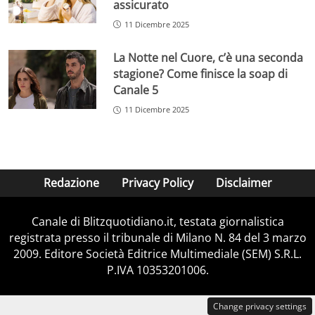
assicurato
11 Dicembre 2025
La Notte nel Cuore, c’è una seconda
stagione? Come finisce la soap di
Canale 5
11 Dicembre 2025
Redazione
Privacy Policy
Disclaimer
Canale di Blitzquotidiano.it, testata giornalistica
registrata presso il tribunale di Milano N. 84 del 3 marzo
2009. Editore Società Editrice Multimediale (SEM) S.R.L.
P.IVA 10353201006.
Change privacy settings