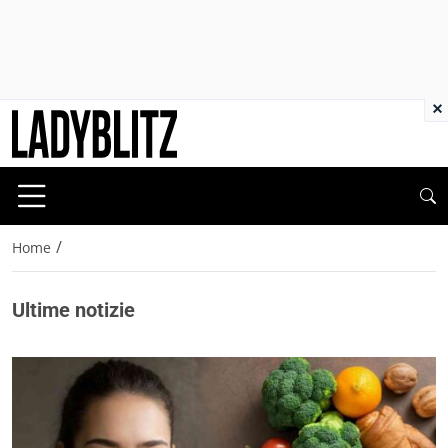
×
/
Home
Ultime notizie