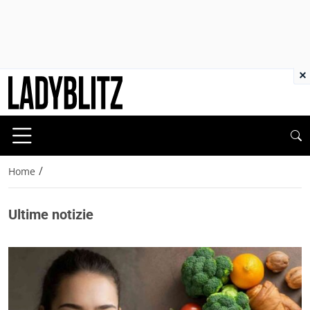
×
/
Home
Ultime notizie