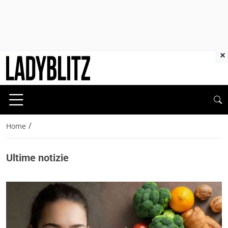
×
/
Home
Ultime notizie