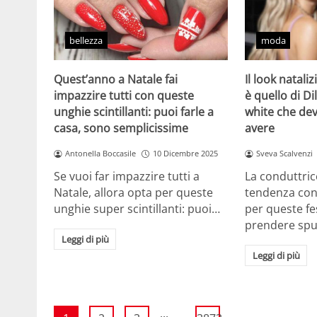
bellezza
moda
Quest’anno a Natale fai
Il look natali
impazzire tutti con queste
è quello di Dil
unghie scintillanti: puoi farle a
white che de
casa, sono semplicissime
avere
Antonella Boccasile
10 Dicembre 2025
Sveva Scalvenzi
Se vuoi far impazzire tutti a
La conduttric
Natale, allora opta per queste
tendenza con 
unghie super scintillanti: puoi…
per queste f
prendere sp
Leggi di più
Leggi di più
...