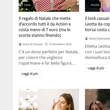
casa
moda
Il regalo di Natale che mette
Il look casual-
d’accordo tutti è da Action e
Leotta da cop
costa meno di 7 euro (ma le
borsa costa 
scorte stanno finendo)
Stella Dibenedet
Anna Di Donato
12 Dicembre 2025
Diletta Leott
C'è un dono perfetto per Natale,
con i suoi lo
per coloro che vogliono
disinvoltura d
risparmiare e far bella figura.…
Leggi di più
Leggi di più