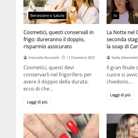
Benessere e Salute
tv
Cosmetici, questi conservali in
La Notte nel 
frigo: dureranno il doppio,
seconda stag
risparmio assicurato
la soap di Ca
Antonella Boccasile
11 Dicembre 2025
Stella Dibenedet
Cosmetici, questi devi
Il gran finale
conservarli nel frigorifero per
cuore si avvici
avere il doppio della durata:
chiedono…
ecco di che…
Leggi di più
Leggi di più