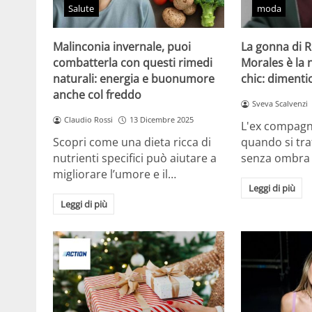
Salute
moda
Malinconia invernale, puoi
La gonna di 
combatterla con questi rimedi
Morales è la
naturali: energia e buonumore
chic: dimentic
anche col freddo
Sveva Scalvenzi
Claudio Rossi
13 Dicembre 2025
L'ex compagn
Scopri come una dieta ricca di
quando si tra
nutrienti specifici può aiutare a
senza ombra
migliorare l’umore e il…
Leggi di più
Leggi di più