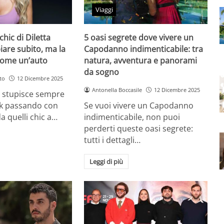
Viaggi
chic di Diletta
5 oasi segrete dove vivere un
iare subito, ma la
Capodanno indimenticabile: tra
come un’auto
natura, avventura e panorami
da sogno
to
12 Dicembre 2025
Antonella Boccasile
12 Dicembre 2025
a stupisce sempre
ok passando con
Se vuoi vivere un Capodanno
a quelli chic a…
indimenticabile, non puoi
perderti queste oasi segrete:
tutti i dettagli…
Leggi di più