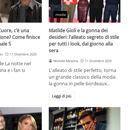
moda
Cuore, c’è una
Matilde Gioli e la gonna dei
ione? Come finisce
desideri: l’alleato segreto di stile
nale 5
per tutti i look, dal giorno alla
sera
to
11 Dicembre 2025
Michele Messina
11 Dicembre 2025
 de La notte nel
na e i fan si
L'alleato di stile perfetto, torna
un grande classico della moda:
la gonna in pelle bordeaux…
Leggi di più