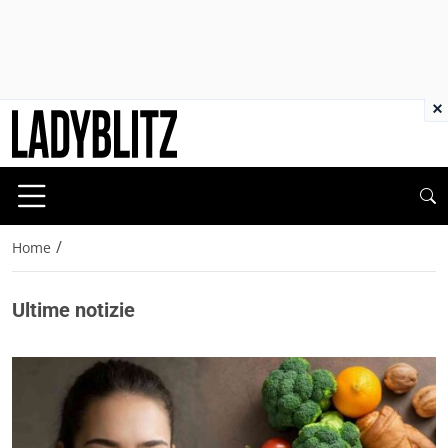
×
/
Home
Ultime notizie