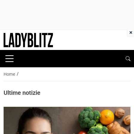
×
/
Home
Ultime notizie