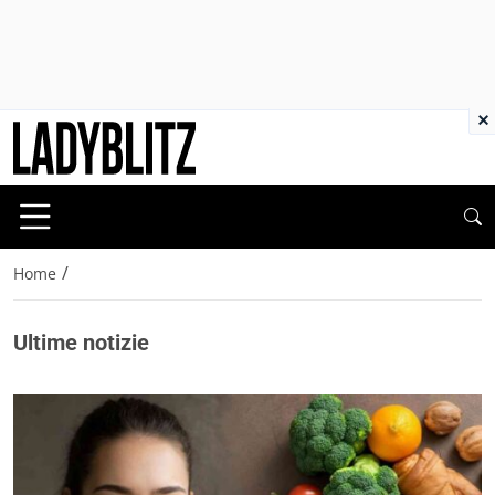
×
/
Home
Ultime notizie