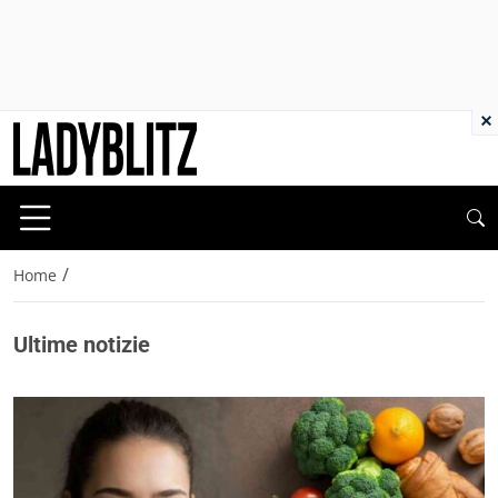
×
/
Home
Ultime notizie