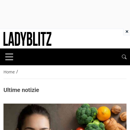
×
/
Home
Ultime notizie