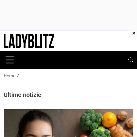
×
/
Home
Ultime notizie