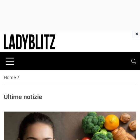
×
/
Home
Ultime notizie