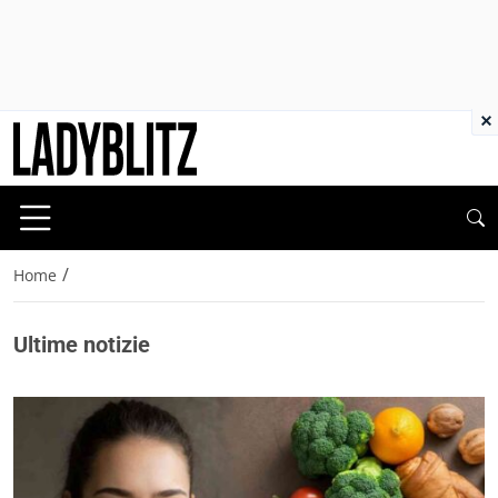
×
/
Home
Ultime notizie