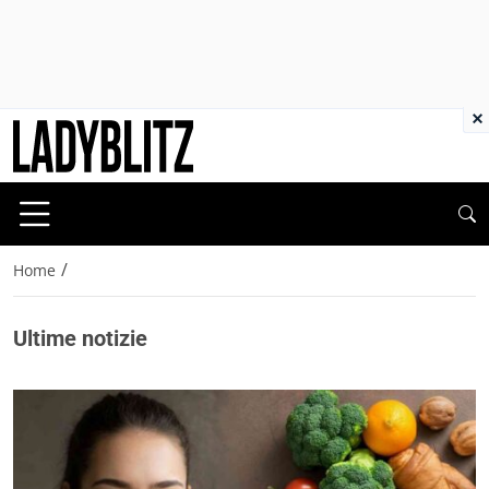
×
/
Home
Ultime notizie