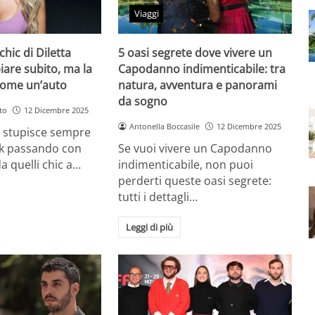
Viaggi
chic di Diletta
5 oasi segrete dove vivere un
iare subito, ma la
Capodanno indimenticabile: tra
come un’auto
natura, avventura e panorami
da sogno
to
12 Dicembre 2025
Antonella Boccasile
12 Dicembre 2025
a stupisce sempre
ok passando con
Se vuoi vivere un Capodanno
a quelli chic a…
indimenticabile, non puoi
perderti queste oasi segrete:
tutti i dettagli…
Leggi di più