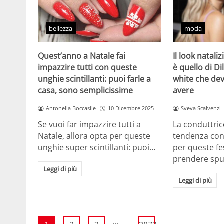
bellezza
moda
Quest’anno a Natale fai
Il look natali
impazzire tutti con queste
è quello di Dil
unghie scintillanti: puoi farle a
white che de
casa, sono semplicissime
avere
Antonella Boccasile
10 Dicembre 2025
Sveva Scalvenzi
Se vuoi far impazzire tutti a
La conduttric
Natale, allora opta per queste
tendenza con 
unghie super scintillanti: puoi…
per queste f
prendere sp
Leggi di più
Leggi di più
...