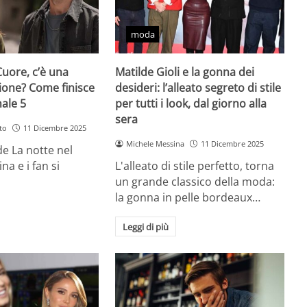
moda
Cuore, c’è una
Matilde Gioli e la gonna dei
ione? Come finisce
desideri: l’alleato segreto di stile
nale 5
per tutti i look, dal giorno alla
sera
to
11 Dicembre 2025
Michele Messina
11 Dicembre 2025
 de La notte nel
na e i fan si
L'alleato di stile perfetto, torna
un grande classico della moda:
la gonna in pelle bordeaux…
Leggi di più