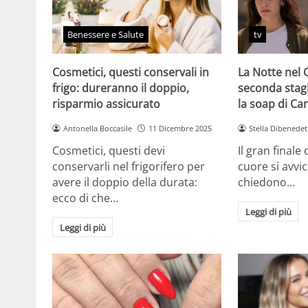
Benessere e Salute
tv
Cosmetici, questi conservali in
La Notte nel 
frigo: dureranno il doppio,
seconda stag
risparmio assicurato
la soap di Ca
Antonella Boccasile
11 Dicembre 2025
Stella Dibenedet
Cosmetici, questi devi
Il gran finale
conservarli nel frigorifero per
cuore si avvici
avere il doppio della durata:
chiedono…
ecco di che…
Leggi di più
Leggi di più