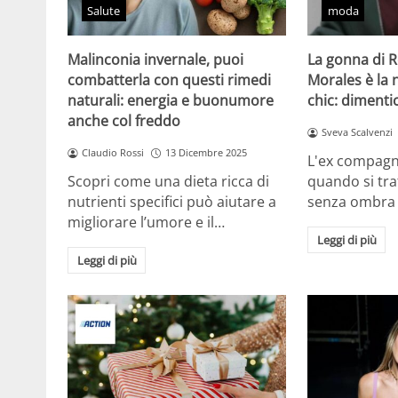
Salute
moda
Malinconia invernale, puoi
La gonna di 
combatterla con questi rimedi
Morales è la
naturali: energia e buonumore
chic: dimentic
anche col freddo
Sveva Scalvenzi
Claudio Rossi
13 Dicembre 2025
L'ex compagn
Scopri come una dieta ricca di
quando si tra
nutrienti specifici può aiutare a
senza ombra
migliorare l’umore e il…
Leggi di più
Leggi di più