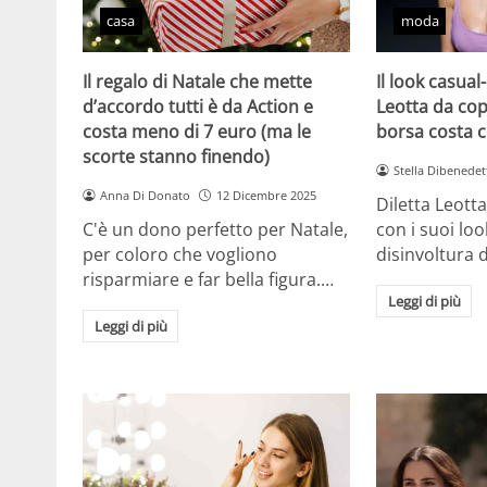
casa
moda
Il regalo di Natale che mette
Il look casual-
d’accordo tutti è da Action e
Leotta da cop
costa meno di 7 euro (ma le
borsa costa 
scorte stanno finendo)
Stella Dibenedet
Anna Di Donato
12 Dicembre 2025
Diletta Leott
C'è un dono perfetto per Natale,
con i suoi lo
per coloro che vogliono
disinvoltura d
risparmiare e far bella figura.…
Leggi di più
Leggi di più