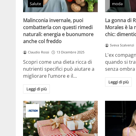
Salute
moda
Malinconia invernale, puoi
La gonna di 
combatterla con questi rimedi
Morales è la
naturali: energia e buonumore
chic: dimentic
anche col freddo
Sveva Scalvenzi
Claudio Rossi
13 Dicembre 2025
L'ex compagn
Scopri come una dieta ricca di
quando si tra
nutrienti specifici può aiutare a
senza ombra
migliorare l’umore e il…
Leggi di più
Leggi di più