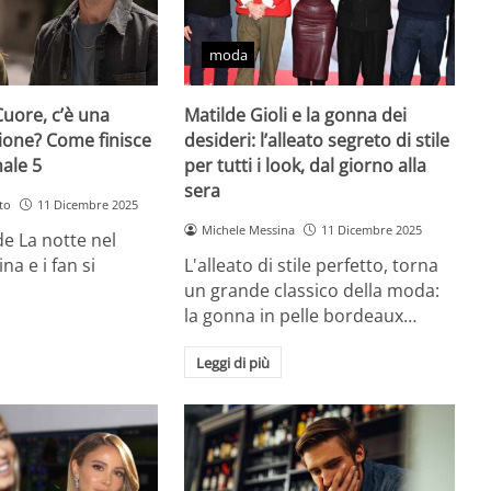
moda
Cuore, c’è una
Matilde Gioli e la gonna dei
ione? Come finisce
desideri: l’alleato segreto di stile
nale 5
per tutti i look, dal giorno alla
sera
to
11 Dicembre 2025
Michele Messina
11 Dicembre 2025
 de La notte nel
na e i fan si
L'alleato di stile perfetto, torna
un grande classico della moda:
la gonna in pelle bordeaux…
Leggi di più