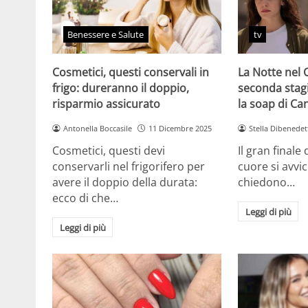
Benessere e Salute
tv
Cosmetici, questi conservali in
La Notte nel 
frigo: dureranno il doppio,
seconda stag
risparmio assicurato
la soap di Ca
Antonella Boccasile
11 Dicembre 2025
Stella Dibenedet
Cosmetici, questi devi
Il gran finale
conservarli nel frigorifero per
cuore si avvici
avere il doppio della durata:
chiedono…
ecco di che…
Leggi di più
Leggi di più