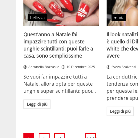
bellezza
moda
Quest’anno a Natale fai
Il look natali
impazzire tutti con queste
è quello di Dil
unghie scintillanti: puoi farle a
white che de
casa, sono semplicissime
avere
Antonella Boccasile
10 Dicembre 2025
Sveva Scalvenzi
Se vuoi far impazzire tutti a
La conduttric
Natale, allora opta per queste
tendenza con 
unghie super scintillanti: puoi…
per queste f
prendere sp
Leggi di più
Leggi di più
...