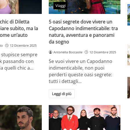
Viaggi
chic di Diletta
5 oasi segrete dove vivere un
iare subito, ma la
Capodanno indimenticabile: tra
come un’auto
natura, avventura e panorami
da sogno
to
12 Dicembre 2025
Antonella Boccasile
12 Dicembre 2025
a stupisce sempre
ok passando con
Se vuoi vivere un Capodanno
a quelli chic a…
indimenticabile, non puoi
perderti queste oasi segrete:
tutti i dettagli…
Leggi di più