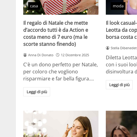
casa
moda
Il regalo di Natale che mette
Il look casual-
d’accordo tutti è da Action e
Leotta da cop
costa meno di 7 euro (ma le
borsa costa 
scorte stanno finendo)
Stella Dibenedet
Anna Di Donato
12 Dicembre 2025
Diletta Leott
C'è un dono perfetto per Natale,
con i suoi lo
per coloro che vogliono
disinvoltura d
risparmiare e far bella figura.…
Leggi di più
Leggi di più