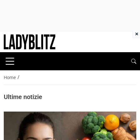
×
/
Home
Ultime notizie