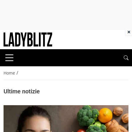
×
/
Home
Ultime notizie