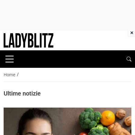
×
/
Home
Ultime notizie