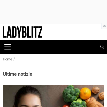
×
/
Home
Ultime notizie