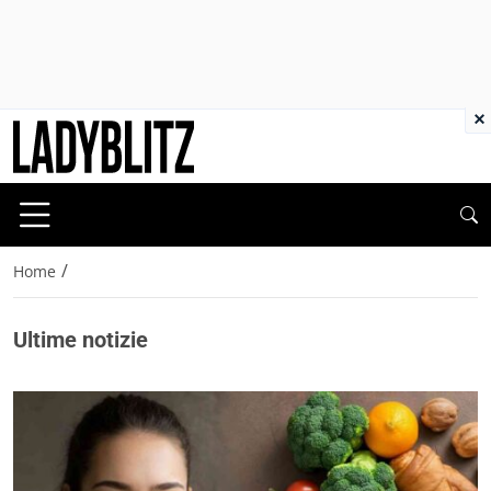
×
/
Home
Ultime notizie