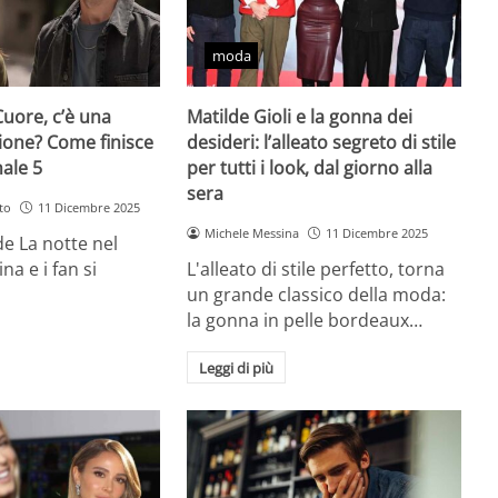
moda
Cuore, c’è una
Matilde Gioli e la gonna dei
ione? Come finisce
desideri: l’alleato segreto di stile
nale 5
per tutti i look, dal giorno alla
sera
to
11 Dicembre 2025
Michele Messina
11 Dicembre 2025
 de La notte nel
na e i fan si
L'alleato di stile perfetto, torna
un grande classico della moda:
la gonna in pelle bordeaux…
Leggi di più