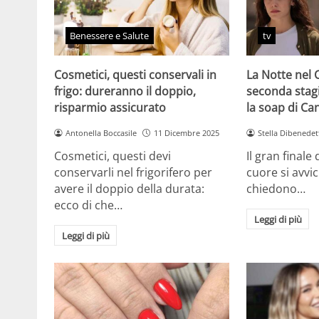
Benessere e Salute
tv
Cosmetici, questi conservali in
La Notte nel 
frigo: dureranno il doppio,
seconda stag
risparmio assicurato
la soap di Ca
Antonella Boccasile
11 Dicembre 2025
Stella Dibenedet
Cosmetici, questi devi
Il gran finale
conservarli nel frigorifero per
cuore si avvici
avere il doppio della durata:
chiedono…
ecco di che…
Leggi di più
Leggi di più