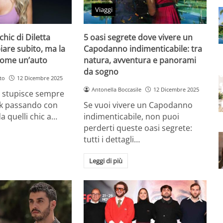
Viaggi
chic di Diletta
5 oasi segrete dove vivere un
iare subito, ma la
Capodanno indimenticabile: tra
come un’auto
natura, avventura e panorami
da sogno
to
12 Dicembre 2025
Antonella Boccasile
12 Dicembre 2025
a stupisce sempre
ok passando con
Se vuoi vivere un Capodanno
a quelli chic a…
indimenticabile, non puoi
perderti queste oasi segrete:
tutti i dettagli…
Leggi di più