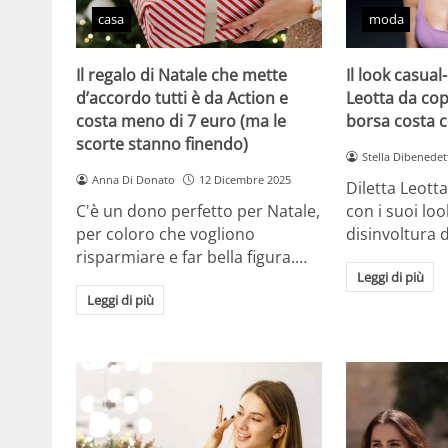
casa
moda
Il regalo di Natale che mette
Il look casual-
d’accordo tutti è da Action e
Leotta da cop
costa meno di 7 euro (ma le
borsa costa 
scorte stanno finendo)
Stella Dibenedet
Anna Di Donato
12 Dicembre 2025
Diletta Leott
C'è un dono perfetto per Natale,
con i suoi lo
per coloro che vogliono
disinvoltura d
risparmiare e far bella figura.…
Leggi di più
Leggi di più