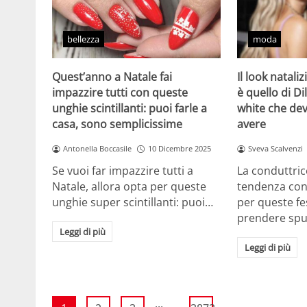
bellezza
moda
Quest’anno a Natale fai
Il look natali
impazzire tutti con queste
è quello di Dil
unghie scintillanti: puoi farle a
white che de
casa, sono semplicissime
avere
Antonella Boccasile
10 Dicembre 2025
Sveva Scalvenzi
Se vuoi far impazzire tutti a
La conduttric
Natale, allora opta per queste
tendenza con 
unghie super scintillanti: puoi…
per queste f
prendere sp
Leggi di più
Leggi di più
...