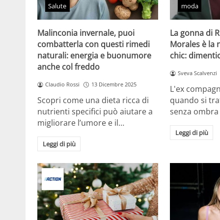
Salute
moda
Malinconia invernale, puoi
La gonna di 
combatterla con questi rimedi
Morales è la
naturali: energia e buonumore
chic: dimentic
anche col freddo
Sveva Scalvenzi
Claudio Rossi
13 Dicembre 2025
L'ex compagn
Scopri come una dieta ricca di
quando si tra
nutrienti specifici può aiutare a
senza ombra
migliorare l’umore e il…
Leggi di più
Leggi di più