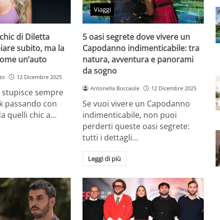
Viaggi
chic di Diletta
5 oasi segrete dove vivere un
iare subito, ma la
Capodanno indimenticabile: tra
come un’auto
natura, avventura e panorami
da sogno
to
12 Dicembre 2025
Antonella Boccasile
12 Dicembre 2025
a stupisce sempre
ok passando con
Se vuoi vivere un Capodanno
a quelli chic a…
indimenticabile, non puoi
perderti queste oasi segrete:
tutti i dettagli…
Leggi di più