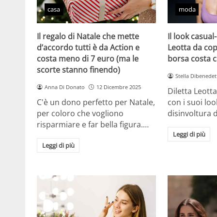
casa
moda
Il regalo di Natale che mette
Il look casual-
d’accordo tutti è da Action e
Leotta da cop
costa meno di 7 euro (ma le
borsa costa 
scorte stanno finendo)
Stella Dibenedet
Anna Di Donato
12 Dicembre 2025
Diletta Leott
C'è un dono perfetto per Natale,
con i suoi lo
per coloro che vogliono
disinvoltura d
risparmiare e far bella figura.…
Leggi di più
Leggi di più