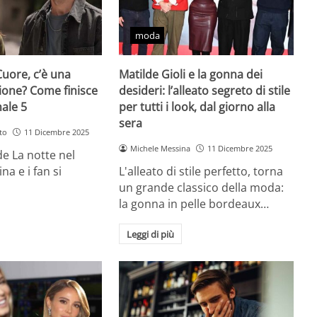
moda
Cuore, c’è una
Matilde Gioli e la gonna dei
ione? Come finisce
desideri: l’alleato segreto di stile
nale 5
per tutti i look, dal giorno alla
sera
to
11 Dicembre 2025
Michele Messina
11 Dicembre 2025
 de La notte nel
na e i fan si
L'alleato di stile perfetto, torna
un grande classico della moda:
la gonna in pelle bordeaux…
Leggi di più