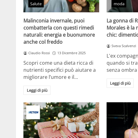
Salute
moda
Malinconia invernale, puoi
La gonna di 
combatterla con questi rimedi
Morales è la
naturali: energia e buonumore
chic: dimentic
anche col freddo
Sveva Scalvenzi
Claudio Rossi
13 Dicembre 2025
L'ex compagn
Scopri come una dieta ricca di
quando si tra
nutrienti specifici può aiutare a
senza ombra
migliorare l’umore e il…
Leggi di più
Leggi di più