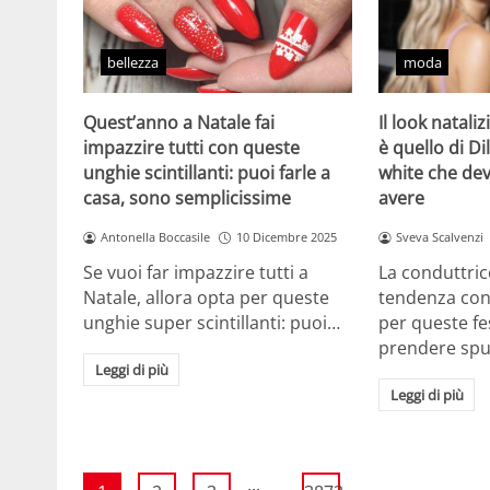
bellezza
moda
Quest’anno a Natale fai
Il look natali
impazzire tutti con queste
è quello di Dil
unghie scintillanti: puoi farle a
white che de
casa, sono semplicissime
avere
Antonella Boccasile
10 Dicembre 2025
Sveva Scalvenzi
Se vuoi far impazzire tutti a
La conduttric
Natale, allora opta per queste
tendenza con 
unghie super scintillanti: puoi…
per queste f
prendere sp
Leggi di più
Leggi di più
...