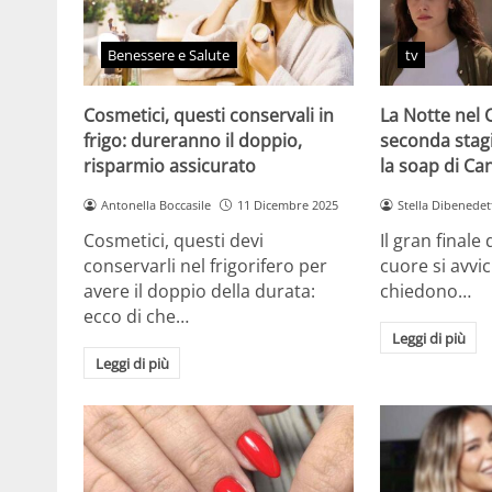
Benessere e Salute
tv
Cosmetici, questi conservali in
La Notte nel 
frigo: dureranno il doppio,
seconda stag
risparmio assicurato
la soap di Ca
Antonella Boccasile
11 Dicembre 2025
Stella Dibenedet
Cosmetici, questi devi
Il gran finale
conservarli nel frigorifero per
cuore si avvici
avere il doppio della durata:
chiedono…
ecco di che…
Leggi di più
Leggi di più