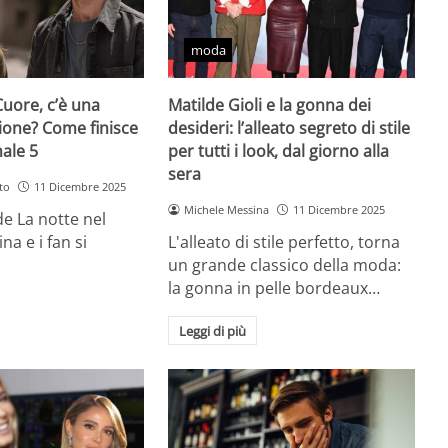
moda
Cuore, c’è una
Matilde Gioli e la gonna dei
ione? Come finisce
desideri: l’alleato segreto di stile
nale 5
per tutti i look, dal giorno alla
sera
to
11 Dicembre 2025
Michele Messina
11 Dicembre 2025
 de La notte nel
na e i fan si
L'alleato di stile perfetto, torna
un grande classico della moda:
la gonna in pelle bordeaux…
Leggi di più