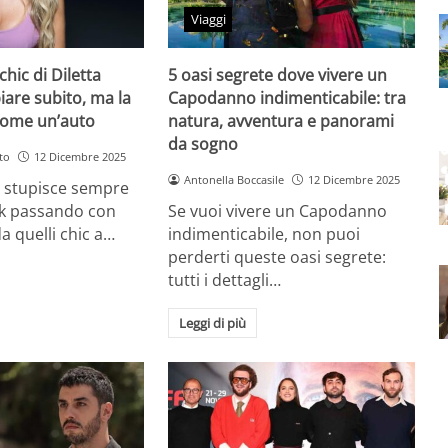
Viaggi
chic di Diletta
5 oasi segrete dove vivere un
iare subito, ma la
Capodanno indimenticabile: tra
come un’auto
natura, avventura e panorami
da sogno
to
12 Dicembre 2025
Antonella Boccasile
12 Dicembre 2025
a stupisce sempre
ok passando con
Se vuoi vivere un Capodanno
a quelli chic a…
indimenticabile, non puoi
perderti queste oasi segrete:
tutti i dettagli…
Leggi di più