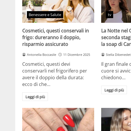
Benessere e Salute
tv
Cosmetici, questi conservali in
La Notte nel 
frigo: dureranno il doppio,
seconda stag
risparmio assicurato
la soap di Ca
Antonella Boccasile
11 Dicembre 2025
Stella Dibenedet
Cosmetici, questi devi
Il gran finale
conservarli nel frigorifero per
cuore si avvici
avere il doppio della durata:
chiedono…
ecco di che…
Leggi di più
Leggi di più