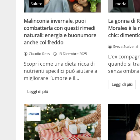
Salute
moda
Malinconia invernale, puoi
La gonna di 
combatterla con questi rimedi
Morales è la
naturali: energia e buonumore
chic: dimentic
anche col freddo
Sveva Scalvenzi
Claudio Rossi
13 Dicembre 2025
L'ex compagn
Scopri come una dieta ricca di
quando si tra
nutrienti specifici può aiutare a
senza ombra
migliorare l’umore e il…
Leggi di più
Leggi di più