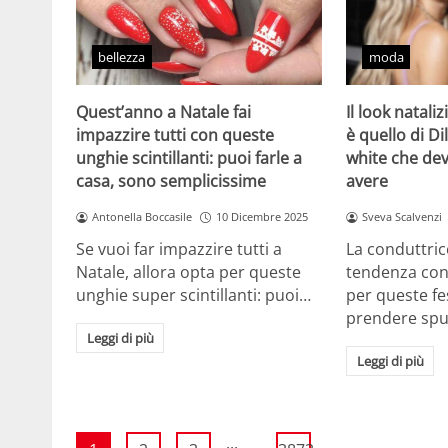
bellezza
moda
Quest’anno a Natale fai
Il look natali
impazzire tutti con queste
è quello di Dil
unghie scintillanti: puoi farle a
white che de
casa, sono semplicissime
avere
Antonella Boccasile
10 Dicembre 2025
Sveva Scalvenzi
Se vuoi far impazzire tutti a
La conduttric
Natale, allora opta per queste
tendenza con 
unghie super scintillanti: puoi…
per queste f
prendere sp
Leggi di più
Leggi di più
...