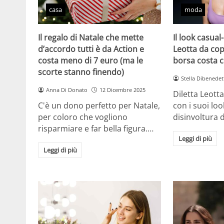
casa
moda
Il regalo di Natale che mette
Il look casual-
d’accordo tutti è da Action e
Leotta da cop
costa meno di 7 euro (ma le
borsa costa 
scorte stanno finendo)
Stella Dibenedet
Anna Di Donato
12 Dicembre 2025
Diletta Leott
C'è un dono perfetto per Natale,
con i suoi lo
per coloro che vogliono
disinvoltura d
risparmiare e far bella figura.…
Leggi di più
Leggi di più