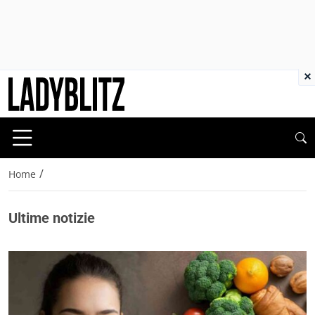
×
/
Home
Ultime notizie