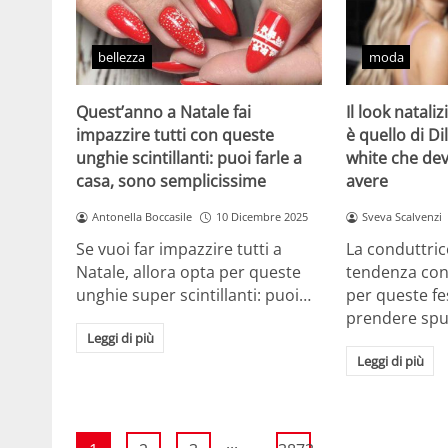
bellezza
moda
Quest’anno a Natale fai
Il look natali
impazzire tutti con queste
è quello di Dil
unghie scintillanti: puoi farle a
white che de
casa, sono semplicissime
avere
Antonella Boccasile
10 Dicembre 2025
Sveva Scalvenzi
Se vuoi far impazzire tutti a
La conduttric
Natale, allora opta per queste
tendenza con 
unghie super scintillanti: puoi…
per queste f
prendere sp
Leggi di più
Leggi di più
...