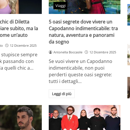
Viaggi
chic di Diletta
5 oasi segrete dove vivere un
iare subito, ma la
Capodanno indimenticabile: tra
come un’auto
natura, avventura e panorami
da sogno
to
12 Dicembre 2025
Antonella Boccasile
12 Dicembre 2025
a stupisce sempre
ok passando con
Se vuoi vivere un Capodanno
a quelli chic a…
indimenticabile, non puoi
perderti queste oasi segrete:
tutti i dettagli…
Leggi di più