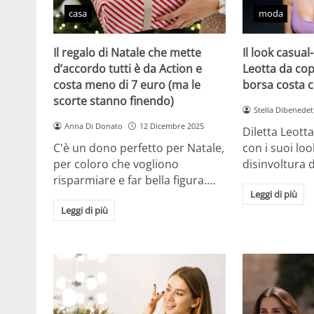
casa
moda
Il regalo di Natale che mette
Il look casual-
d’accordo tutti è da Action e
Leotta da cop
costa meno di 7 euro (ma le
borsa costa 
scorte stanno finendo)
Stella Dibenedet
Anna Di Donato
12 Dicembre 2025
Diletta Leott
C'è un dono perfetto per Natale,
con i suoi lo
per coloro che vogliono
disinvoltura d
risparmiare e far bella figura.…
Leggi di più
Leggi di più