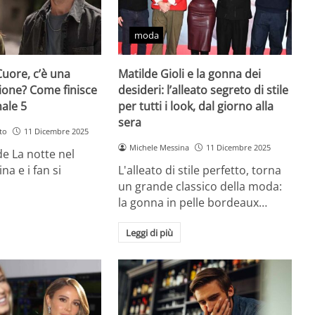
moda
Cuore, c’è una
Matilde Gioli e la gonna dei
ione? Come finisce
desideri: l’alleato segreto di stile
nale 5
per tutti i look, dal giorno alla
sera
to
11 Dicembre 2025
Michele Messina
11 Dicembre 2025
 de La notte nel
na e i fan si
L'alleato di stile perfetto, torna
un grande classico della moda:
la gonna in pelle bordeaux…
Leggi di più