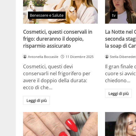
Benessere e Salute
tv
Cosmetici, questi conservali in
La Notte nel 
frigo: dureranno il doppio,
seconda stag
risparmio assicurato
la soap di Ca
Antonella Boccasile
11 Dicembre 2025
Stella Dibenedet
Cosmetici, questi devi
Il gran finale
conservarli nel frigorifero per
cuore si avvici
avere il doppio della durata:
chiedono…
ecco di che…
Leggi di più
Leggi di più