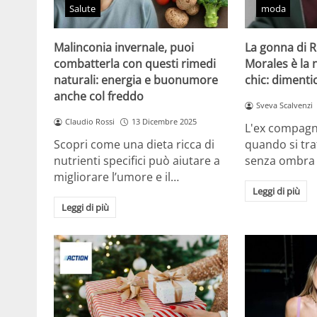
Salute
moda
Malinconia invernale, puoi
La gonna di 
combatterla con questi rimedi
Morales è la
naturali: energia e buonumore
chic: dimentic
anche col freddo
Sveva Scalvenzi
Claudio Rossi
13 Dicembre 2025
L'ex compagn
Scopri come una dieta ricca di
quando si tra
nutrienti specifici può aiutare a
senza ombra
migliorare l’umore e il…
Leggi di più
Leggi di più