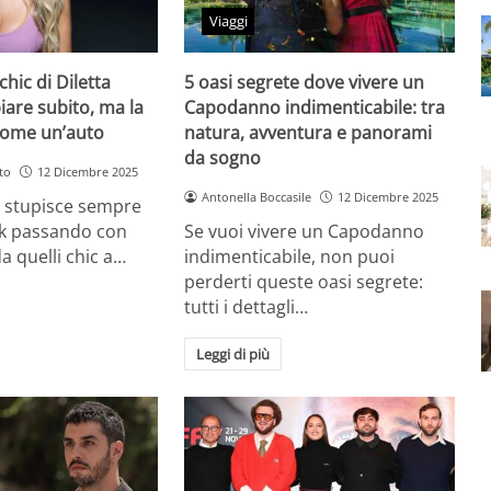
Viaggi
chic di Diletta
5 oasi segrete dove vivere un
iare subito, ma la
Capodanno indimenticabile: tra
come un’auto
natura, avventura e panorami
da sogno
to
12 Dicembre 2025
Antonella Boccasile
12 Dicembre 2025
a stupisce sempre
ok passando con
Se vuoi vivere un Capodanno
a quelli chic a…
indimenticabile, non puoi
perderti queste oasi segrete:
tutti i dettagli…
Leggi di più