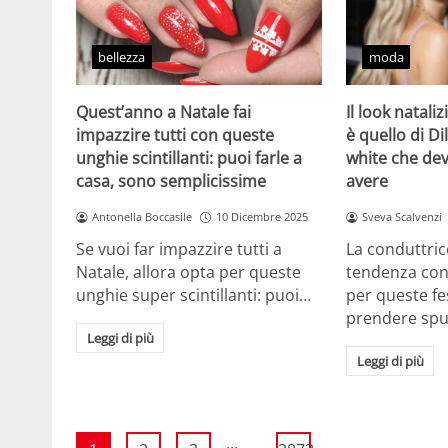
bellezza
moda
Quest’anno a Natale fai
Il look natali
impazzire tutti con queste
è quello di Dil
unghie scintillanti: puoi farle a
white che de
casa, sono semplicissime
avere
Antonella Boccasile
10 Dicembre 2025
Sveva Scalvenzi
Se vuoi far impazzire tutti a
La conduttric
Natale, allora opta per queste
tendenza con 
unghie super scintillanti: puoi…
per queste f
prendere sp
Leggi di più
Leggi di più
...