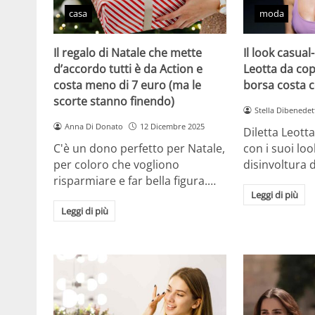
casa
moda
Il regalo di Natale che mette
Il look casual-
d’accordo tutti è da Action e
Leotta da cop
costa meno di 7 euro (ma le
borsa costa 
scorte stanno finendo)
Stella Dibenedet
Anna Di Donato
12 Dicembre 2025
Diletta Leott
C'è un dono perfetto per Natale,
con i suoi lo
per coloro che vogliono
disinvoltura d
risparmiare e far bella figura.…
Leggi di più
Leggi di più