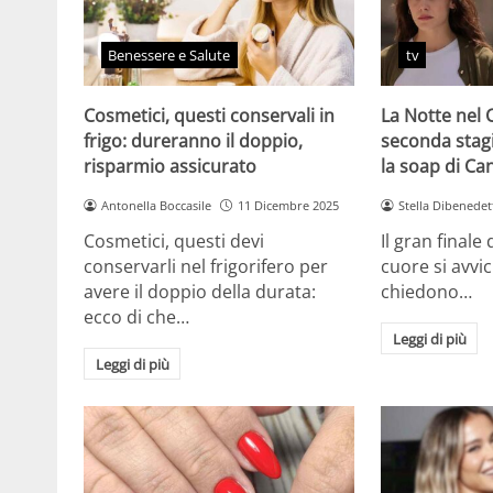
Benessere e Salute
tv
Cosmetici, questi conservali in
La Notte nel 
frigo: dureranno il doppio,
seconda stag
risparmio assicurato
la soap di Ca
Antonella Boccasile
11 Dicembre 2025
Stella Dibenedet
Cosmetici, questi devi
Il gran finale
conservarli nel frigorifero per
cuore si avvici
avere il doppio della durata:
chiedono…
ecco di che…
Leggi di più
Leggi di più