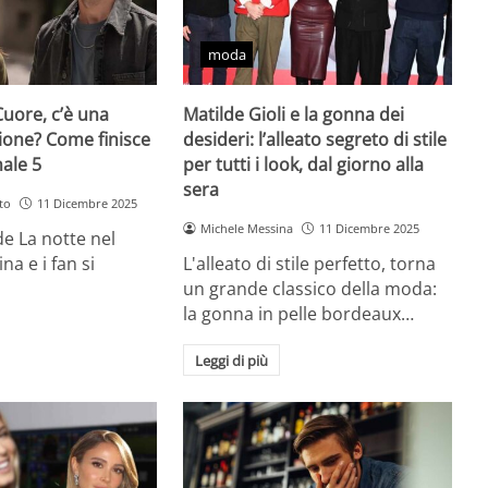
moda
Cuore, c’è una
Matilde Gioli e la gonna dei
ione? Come finisce
desideri: l’alleato segreto di stile
nale 5
per tutti i look, dal giorno alla
sera
to
11 Dicembre 2025
Michele Messina
11 Dicembre 2025
 de La notte nel
na e i fan si
L'alleato di stile perfetto, torna
un grande classico della moda:
la gonna in pelle bordeaux…
Leggi di più