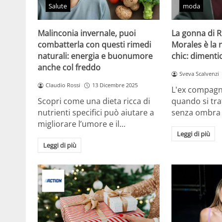
Salute
moda
Malinconia invernale, puoi
La gonna di 
combatterla con questi rimedi
Morales è la
naturali: energia e buonumore
chic: dimentic
anche col freddo
Sveva Scalvenzi
Claudio Rossi
13 Dicembre 2025
L'ex compagn
Scopri come una dieta ricca di
quando si tra
nutrienti specifici può aiutare a
senza ombra
migliorare l’umore e il…
Leggi di più
Leggi di più