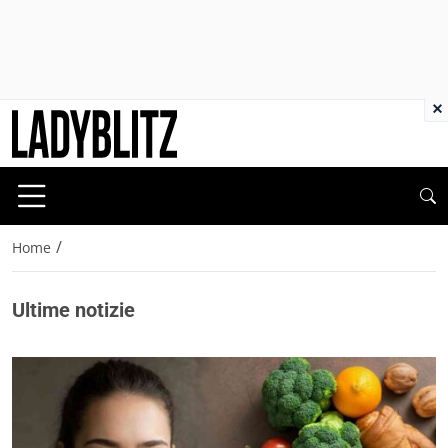
×
/
Home
Ultime notizie