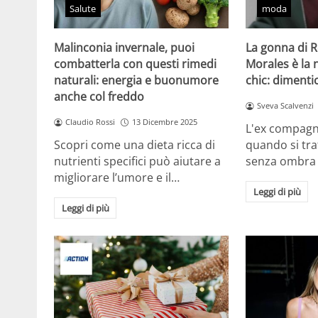
Salute
moda
Malinconia invernale, puoi
La gonna di 
combatterla con questi rimedi
Morales è la
naturali: energia e buonumore
chic: dimentic
anche col freddo
Sveva Scalvenzi
Claudio Rossi
13 Dicembre 2025
L'ex compagn
Scopri come una dieta ricca di
quando si tra
nutrienti specifici può aiutare a
senza ombra
migliorare l’umore e il…
Leggi di più
Leggi di più