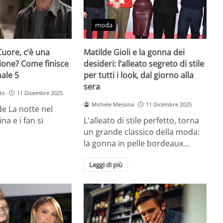
moda
Cuore, c’è una
Matilde Gioli e la gonna dei
ione? Come finisce
desideri: l’alleato segreto di stile
nale 5
per tutti i look, dal giorno alla
sera
to
11 Dicembre 2025
Michele Messina
11 Dicembre 2025
 de La notte nel
na e i fan si
L'alleato di stile perfetto, torna
un grande classico della moda:
la gonna in pelle bordeaux…
Leggi di più