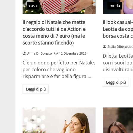
casa
moda
Il regalo di Natale che mette
Il look casual-
d’accordo tutti è da Action e
Leotta da cop
costa meno di 7 euro (ma le
borsa costa 
scorte stanno finendo)
Stella Dibenedet
Anna Di Donato
12 Dicembre 2025
Diletta Leott
C'è un dono perfetto per Natale,
con i suoi lo
per coloro che vogliono
disinvoltura d
risparmiare e far bella figura.…
Leggi di più
Leggi di più