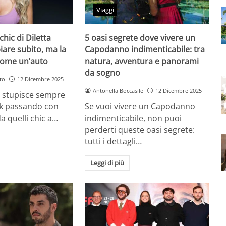
Viaggi
chic di Diletta
5 oasi segrete dove vivere un
iare subito, ma la
Capodanno indimenticabile: tra
come un’auto
natura, avventura e panorami
da sogno
to
12 Dicembre 2025
Antonella Boccasile
12 Dicembre 2025
a stupisce sempre
ok passando con
Se vuoi vivere un Capodanno
a quelli chic a…
indimenticabile, non puoi
perderti queste oasi segrete:
tutti i dettagli…
Leggi di più