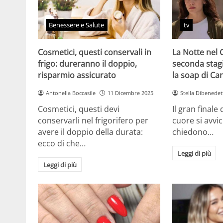
Benessere e Salute
tv
Cosmetici, questi conservali in
La Notte nel 
frigo: dureranno il doppio,
seconda stag
risparmio assicurato
la soap di Ca
Antonella Boccasile
11 Dicembre 2025
Stella Dibenedet
Cosmetici, questi devi
Il gran finale
conservarli nel frigorifero per
cuore si avvici
avere il doppio della durata:
chiedono…
ecco di che…
Leggi di più
Leggi di più