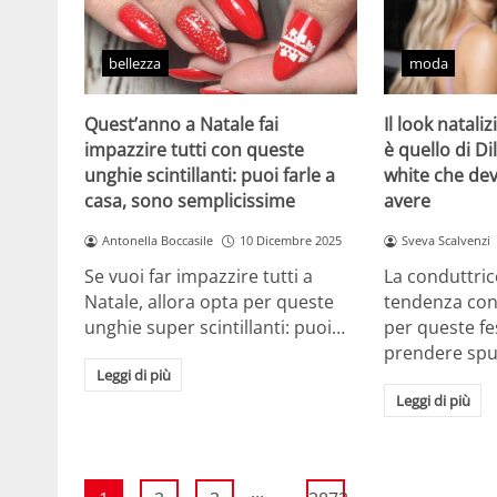
bellezza
moda
Quest’anno a Natale fai
Il look natali
impazzire tutti con queste
è quello di Dil
unghie scintillanti: puoi farle a
white che de
casa, sono semplicissime
avere
Antonella Boccasile
10 Dicembre 2025
Sveva Scalvenzi
Se vuoi far impazzire tutti a
La conduttric
Natale, allora opta per queste
tendenza con 
unghie super scintillanti: puoi…
per queste f
prendere sp
Leggi di più
Leggi di più
...