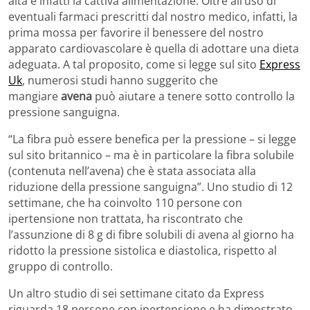
alta è infatti la cattiva alimentazione. Oltre all’uso di
eventuali farmaci prescritti dal nostro medico, infatti, la
prima mossa per favorire il benessere del nostro
apparato cardiovascolare è quella di adottare una dieta
adeguata. A tal proposito, come si legge sul sito
Express
Uk
, numerosi studi hanno suggerito che
mangiare
avena
può aiutare a tenere sotto controllo la
pressione sanguigna.
“La fibra può essere benefica per la pressione – si legge
sul sito britannico – ma è in particolare la fibra solubile
(contenuta nell’avena) che è stata associata alla
riduzione della pressione sanguigna”. Uno studio di 12
settimane, che ha coinvolto 110 persone con
ipertensione non trattata, ha riscontrato che
l’assunzione di 8 g di fibre solubili di avena al giorno ha
ridotto la pressione sistolica e diastolica, rispetto al
gruppo di controllo.
Un altro studio di sei settimane citato da Express
riguarda 18 persone con ipertensione e ha dimostrato