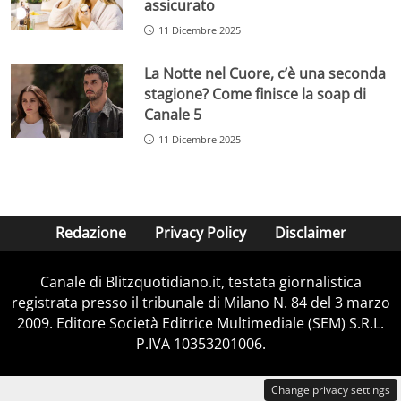
assicurato
11 Dicembre 2025
La Notte nel Cuore, c’è una seconda
stagione? Come finisce la soap di
Canale 5
11 Dicembre 2025
Redazione
Privacy Policy
Disclaimer
Canale di Blitzquotidiano.it, testata giornalistica
registrata presso il tribunale di Milano N. 84 del 3 marzo
2009. Editore Società Editrice Multimediale (SEM) S.R.L.
P.IVA 10353201006.
Change privacy settings