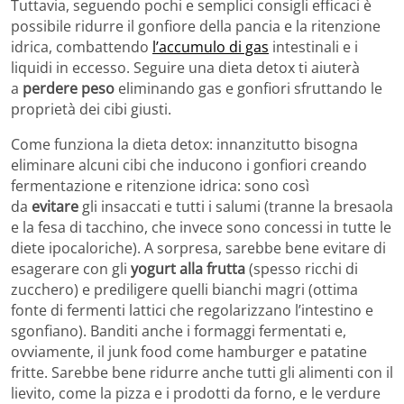
Tuttavia, seguendo pochi e semplici consigli efficaci è
possibile ridurre il gonfiore della pancia e la ritenzione
idrica, combattendo
l’accumulo di gas
intestinali e i
liquidi in eccesso. Seguire una dieta detox ti aiuterà
a
perdere peso
eliminando gas e gonfiori sfruttando le
proprietà dei cibi giusti.
Come funziona la dieta detox: innanzitutto bisogna
eliminare alcuni cibi che inducono i gonfiori creando
fermentazione e ritenzione idrica: sono così
da
evitare
gli insaccati e tutti i salumi (tranne la bresaola
e la fesa di tacchino, che invece sono concessi in tutte le
diete ipocaloriche). A sorpresa, sarebbe bene evitare di
esagerare con gli
yogurt alla frutta
(spesso ricchi di
zucchero) e prediligere quelli bianchi magri (ottima
fonte di fermenti lattici che regolarizzano l’intestino e
sgonfiano). Banditi anche i formaggi fermentati e,
ovviamente, il junk food come hamburger e patatine
fritte. Sarebbe bene ridurre anche tutti gli alimenti con il
lievito, come la pizza e i prodotti da forno, e le verdure