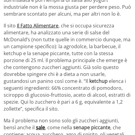
sull’insalata e poi riempirla di salsa allo yogurt
industriale non è la mossa giusta per perdere peso. Può
sembrare scontato per alcuni, ma per altri non lo è.
Il sito
Il Fatto Alimentare
, che si occupa sicurezza
alimentare, ha analizzato una serie di salse del
McDonald’s (non tutte quelle in commercio dunque, ma
un campione specifico): la agrodolce, la barbecue, il
ketchup e la senape piccante, tutte con la stessa
porzione di 25 ml. Il problema principale che emerge è
che contengono zuccheri aggiunti. Già solo questo
dovrebbe spingere chi è a dieta a non usarle,
gustandosi un panino così come è. “Il
ketchup
elenca i
seguenti ingredienti: 66% concentrato di pomodoro,
sciroppo di glucosio-fruttosio, aceto di alcool, estratti di
spezie. Qui lo zucchero è pari a 6 g, equivalente a 1,2
zollette”, specifica il sito.
Ma il problema non sono solo gli zuccheri aggiunti,
bensì anche il
sale
, come nella
senape piccante
, che
contiene: acqua, zucchero, agro di spirito, oli vegetali