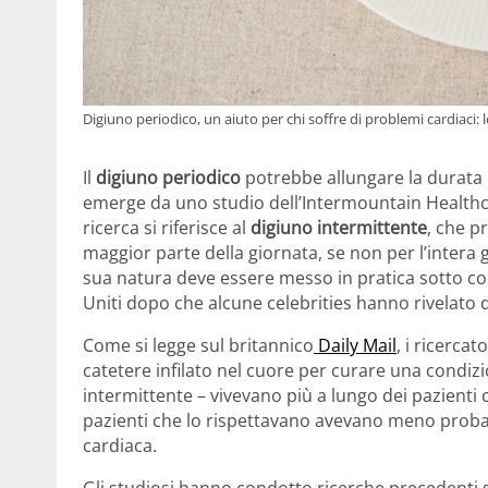
Digiuno periodico, un aiuto per chi soffre di problemi cardiaci: 
Il
digiuno periodico
potrebbe allungare la durata d
emerge da uno studio dell’Intermountain Healthcare
ricerca si riferisce al
digiuno intermittente
, che p
maggior parte della giornata, se non per l’intera 
sua natura deve essere messo in pratica sotto co
Uniti dopo che alcune celebrities hanno rivelato di
Come si legge sul britannico
Daily Mail
, i ricerca
catetere infilato nel cuore per curare una condiz
intermittente – vivevano più a lungo dei pazienti
pazienti che lo rispettavano avevano meno probabi
cardiaca.
Gli studiosi hanno condotto ricerche precedenti s