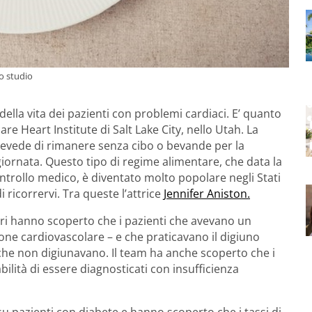
lo studio
ella vita dei pazienti con problemi cardiaci. E’ quanto
 Heart Institute di Salt Lake City, nello Utah. La
revede di rimanere senza cibo o bevande per la
giornata. Questo tipo di regime alimentare, che data la
ntrollo medico, è diventato molto popolare negli Stati
 ricorrervi. Tra queste l’attrice
Jennifer Aniston.
tori hanno scoperto che i pazienti che avevano un
ione cardiovascolare – e che praticavano il digiuno
 che non digiunavano. Il team ha anche scoperto che i
lità di essere diagnosticati con insufficienza
u pazienti con diabete e hanno scoperto che i tassi di