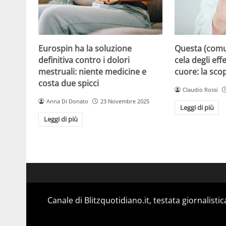
Eurospin ha la soluzione
Questa (com
definitiva contro i dolori
cela degli effe
mestruali: niente medicine e
cuore: la sco
costa due spicci
Claudio Rossi
Anna Di Donato
23 Novembre 2025
Leggi di più
Leggi di più
Canale di Blitzquotidiano.it, testata giornalisti