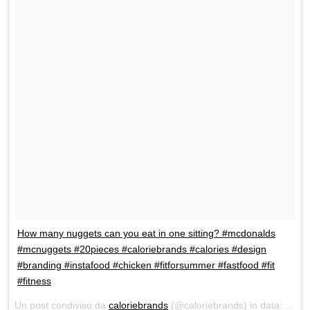
How many nuggets can you eat in one sitting? #mcdonalds
#mcnuggets #20pieces #caloriebrands #calories #design
#branding #instafood #chicken #fitforsummer #fastfood #fit
#fitness
Un post condiviso da
caloriebrands
(@caloriebrands) in data:
Giu 7