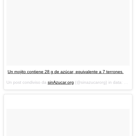
Un mojito contiene 28 g de azúcar, equivalente a 7 terrones.
Un post condiviso da
sinAzucar.org
(@sinazucarorg) in data:
Lug 7