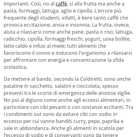
importanti. Così, no al
caffè
, sì alla frutta ma anche a
pasta, formaggi, lattuga, aglio e cipolla. L’errore più
frequente degli studenti, infatti, è bere tanto caffè che
provoca eccitazione, ansia e insonnia. La frutta, invece,
aiuta a rilassarsi come anche pane, pasta o riso, lattuga,
radicchio, cipolla, formaggi freschi, yogurt, uova bollite,
latte caldo e infusi al miele; tutti alimenti che
favoriscono il sonno e inducono l’organismo a rilassarsi
per affrontare con energia e concentrazione la sfida
scolastica.
Da mettere al bando, secondo la Coldiretti, sono anche
patatine in sacchetto, salatini e cioccolata, spesso
presenti tra le scorte di emergenza delle ansiose vigilie.
No poi al digiuno come anche agli eccessi alimentari, in
particolare con cibi pesanti o con sostanze eccitanti. Tra
i condimenti out sono da evitare cibi con sodio in
eccesso per cui vanno banditi curry, pepe, paprika e
sale in abbondanza. Anche gli alimenti in scatola per
l’eccesso di sodio e di conservanti sono da tenere