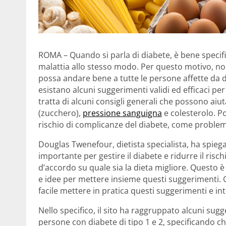
ROMA – Quando si parla di diabete, è bene specifi
malattia allo stesso modo. Per questo motivo, non
possa andare bene a tutte le persone affette da di
esistano alcuni suggerimenti validi ed efficaci per 
tratta di alcuni consigli generali che possono aiuta
(zucchero),
pressione sanguigna
e colesterolo. Po
rischio di complicanze del diabete, come problemi 
Douglas Twenefour, dietista specialista, ha spieg
importante per gestire il diabete e ridurre il ris
d’accordo su quale sia la dieta migliore. Questo 
e idee per mettere insieme questi suggerimenti. Ci
facile mettere in pratica questi suggerimenti e int
Nello specifico, il sito ha raggruppato alcuni sug
persone con diabete di tipo 1 e 2, specificando ch