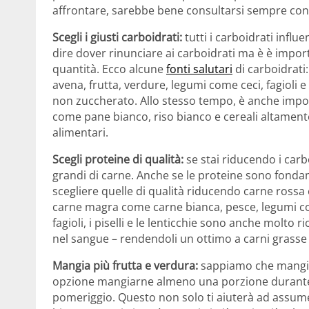
affrontare, sarebbe bene consultarsi sempre con i
Scegli i giusti carboidrati:
tutti i carboidrati influ
dire dover rinunciare ai carboidrati ma è è importa
quantità. Ecco alcune
fonti salutari
di carboidrati:
avena, frutta, verdure, legumi come ceci, fagioli e
non zuccherato. Allo stesso tempo, è anche importa
come pane bianco, riso bianco e cereali altamente 
alimentari.
Scegli proteine di qualità:
se stai riducendo i carb
grandi di carne. Anche se le proteine sono fonda
scegliere quelle di qualità riducendo carne rossa 
carne magra come carne bianca, pesce, legumi come 
fagioli, i piselli e le lenticchie sono anche molto ri
nel sangue – rendendoli un ottimo a carni grasse
Mangia più frutta e verdura:
sappiamo che mangia
opzione mangiarne almeno una porzione durante i
pomeriggio. Questo non solo ti aiuterà ad assumere