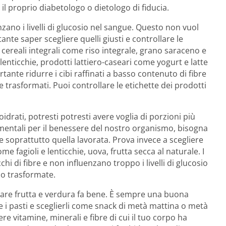
l proprio diabetologo o dietologo di fiducia.
enzano i livelli di glucosio nel sangue. Questo non vuol
nte saper scegliere quelli giusti e controllare le
 cereali integrali come riso integrale, grano saraceno e
 lenticchie, prodotti lattiero-caseari come yogurt e latte
nte ridurre i cibi raffinati a basso contenuto di fibre
trasformati. Puoi controllare le etichette dei prodotti
oidrati, potresti potresti avere voglia di porzioni più
mentali per il benessere del nostro organismo, bisogna
e soprattutto quella lavorata. Prova invece a scegliere
fagioli e lenticchie, uova, frutta secca al naturale. I
cchi di fibre e non influenzano troppo i livelli di glucosio
 o trasformate.
re frutta e verdura fa bene. È sempre una buona
 pasti e sceglierli come snack di metà mattina o metà
 vitamine, minerali e fibre di cui il tuo corpo ha