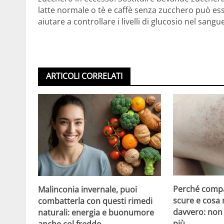
latte normale o tè e caffè senza zucchero può ess
aiutare a controllare i livelli di glucosio nel san
ARTICOLI CORRELATI
Perché compa
Malinconia invernale, puoi
scure e cosa
combatterla con questi rimedi
davvero: non 
naturali: energia e buonumore
più
anche col freddo