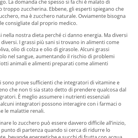
ungo. La domanda che spesso si fa chi è malato di
to troppo zuccherina. Ebbene, gli esperti spiegano che
 zucchero, ma è zucchero naturale. Ovviamente bisogna
le consigliate dal proprio medico.
i nella nostra dieta perché ci danno energia. Ma diversi
 diversi. I grassi più sani si trovano in alimenti come
va, olio di colza e olio di girasole. Alcuni grassi
olo nel sangue, aumentando il rischio di problemi
dotti animali e alimenti preparati come alimenti
 sono prove sufficienti che integratori di vitamine e
 meno che non ti sia stato detto di prendere qualcosa dal
atori. È meglio assumere i nutrienti essenziali
lcuni integratori possono interagire con i farmaci o
 le malattie renali.
are lo zucchero può essere davvero difficile all’inizio,
n punto di partenza quando si cerca di ridurre lo
te, bevande energetiche e succhi di frutta con acqua,