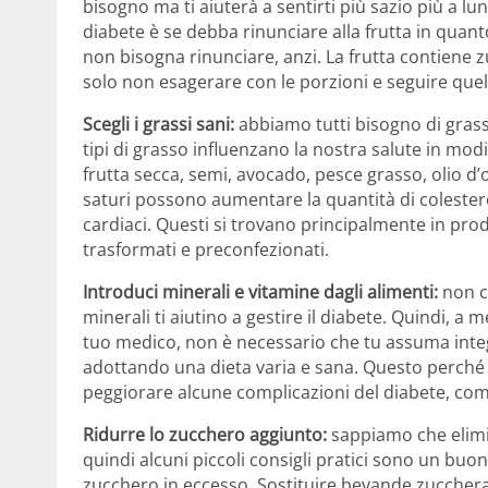
bisogno ma ti aiuterà a sentirti più sazio più a l
diabete è se debba rinunciare alla frutta in quan
non bisogna rinunciare, anzi. La frutta contiene
solo non esagerare con le porzioni e seguire quel
Scegli i grassi sani:
abbiamo tutti bisogno di grass
tipi di grasso influenzano la nostra salute in modi
frutta secca, semi, avocado, pesce grasso, olio d’oli
saturi possono aumentare la quantità di colester
cardiaci. Questi si trovano principalmente in pro
trasformati e preconfezionati.
Introduci minerali e vitamine dagli alimenti:
non ci
minerali ti aiutino a gestire il diabete. Quindi, a
tuo medico, non è necessario che tu assuma integr
adottando una dieta varia e sana. Questo perché a
peggiorare alcune complicazioni del diabete, come
Ridurre lo zucchero aggiunto:
sappiamo che elimin
quindi alcuni piccoli consigli pratici sono un buo
zucchero in eccesso. Sostituire bevande zucchera