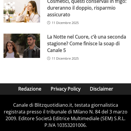
Cosmetici, questi conservali in frigo:
dureranno il doppio, risparmio
assicurato
11 Dicembre 2025
La Notte nel Cuore, c’è una seconda
stagione? Come finisce la soap di
Canale 5
11 Dicembre 2025
Redazione
Privacy Policy
Disclaimer
Canale di Blitzquotidiano.it, testata giornalistica
registrata presso il tribunale di Milano N. 84 del 3 marzo
2009. Editore Società Editrice Multimediale (SEM) S.R.L.
P.IVA 10353201006.