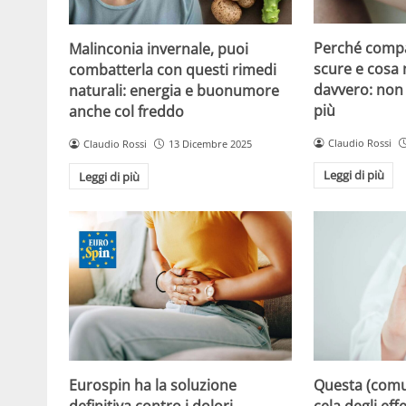
Perché compa
Malinconia invernale, puoi
scure e cosa
combatterla con questi rimedi
davvero: non 
naturali: energia e buonumore
più
anche col freddo
Claudio Rossi
Claudio Rossi
13 Dicembre 2025
Leggi di più
Leggi di più
Eurospin ha la soluzione
Questa (com
definitiva contro i dolori
cela degli effe