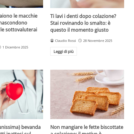
iono le macchie
Ti lavi i denti dopo colazione?
 nascondono
Stai rovinando lo smalto: è
le sottovaluterai
questo il momento giusto
Claudio Rossi
28 Novembre 2025
1 Dicembre 2025
Leggi di più
unissima) bevanda
Non mangiare le fette biscottate
tti inattesi sul
a colazione: il motivo è