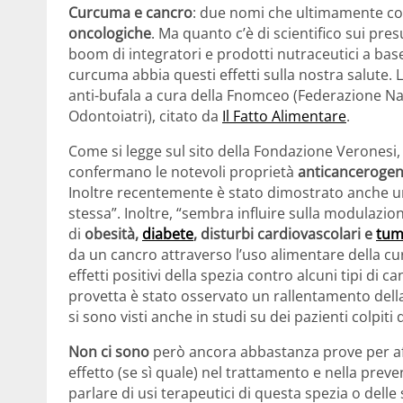
Curcuma e cancro
: due nomi che ultimamente co
oncologiche
. Ma quanto c’è di scientifico sui pres
boom di integratori e prodotti nutraceutici a base
curcuma abbia questi effetti sulla nostra salute. 
anti-bufala a cura della Fnomceo (Federazione Naz
Odontoiatri), citato da
Il Fatto Alimentare
.
Come si legge sul sito della Fondazione Veronesi, 
confermano le notevoli proprietà
anticanceroge
Inoltre recentemente è stato dimostrato anche u
stessa”. Inoltre, “sembra influire sulla modulazio
di
obesità,
diabete
, disturbi cardiovascolari e
tum
da un cancro attraverso l’uso alimentare della cu
effetti positivi della spezia contro alcuni tipi di c
provetta è stato osservato un rallentamento della c
si sono visti anche in studi su dei pazienti colpiti
Non ci sono
però ancora abbastanza prove per af
effetto (se sì quale) nel trattamento e nella prev
parlare di usi terapeutici di questa spezia o dell