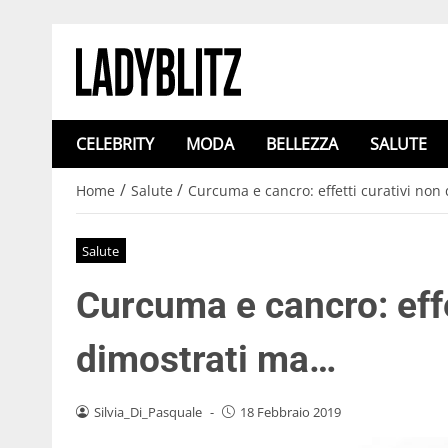
CELEBRITY
MODA
BELLEZZA
SALUTE
/
/
Home
Salute
Curcuma e cancro: effetti curativi non
Salute
Curcuma e cancro: effe
dimostrati ma…
Silvia_Di_Pasquale
-
18 Febbraio 2019