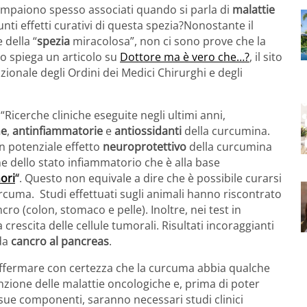
mpaiono spesso associati quando si parla di
malattie
unti effetti curativi di questa spezia?Nonostante il
 della “
spezia
miracolosa”, non ci sono prove che la
Lo spiega un articolo su
Dottore ma è vero che…?
, il sito
ionale degli Ordini dei Medici Chirurghi e degli
“Ricerche cliniche eseguite negli ultimi anni,
ne
,
antinfiammatorie
e
antiossidanti
della curcumina.
n potenziale effetto
neuroprotettivo
della curcumina
ne dello stato infiammatorio che è alla base
ori
“
. Questo non equivale a dire che è possibile curarsi
rcuma. Studi effettuati sugli animali hanno riscontrato
ancro (colon, stomaco e pelle). Inoltre, nei test in
rescita delle cellule tumorali. Risultati incoraggianti
 da
cancro al pancreas
.
fermare con certezza che la curcuma abbia qualche
enzione delle malattie oncologiche e, prima di poter
e sue componenti, saranno necessari studi clinici