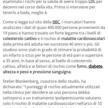
esaminato i rischi per la salute di avere troppo
LDL
per
decenni nel corso della vita. Prima si interviene per
tenerlo a bada, meglio è.
Come si legge sul sito della
BBC
, i ricercatori hanno
analizzato i dati di quasi 400.000 persone provenienti da
19 paesi e hanno trovato un forte legame tra i livelli di
colesterolo cattivo
e il rischio di
malattie cardiovascolari
dalla prima età adulta nei successivi 40 anni o più. Gli
studiosi sono stati in grado di stimare la probabilità di
un infarto o ictus per le persone di età pari o superiore
a 35 anni, in base al sesso, al livello di colesterolo
cattivo, all’età e ai fattori di rischio come
fumo,
diabete
,
altezza e peso e pressione sanguigna
.
Stefan Blankenberg, coautore dello studio, ha
dichiarato: “I punteggi di rischio attualmente utilizzati
nella clinica per decidere se una persona debba
sottoporsi a un trattamento ipolipemizzante valutano
solo il rischio di malattie cardiovascolari nell’arco di 10