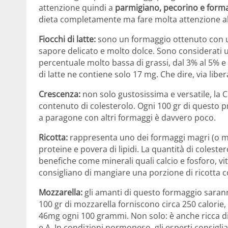
attenzione quindi a
parmigiano, pecorino e form
dieta completamente ma fare molta attenzione al
Fiocchi di latte:
sono un formaggio ottenuto con una
sapore delicato e molto dolce. Sono considerat
percentuale molto bassa di grassi, dal 3% al 5% e
di latte ne contiene solo 17 mg. Che dire, via libera 
Crescenza:
non solo gustosissima e versatile, la
contenuto di colesterolo. Ogni 100 gr di questo 
a paragone con altri formaggi è davvero poco.
Ricotta:
rappresenta uno dei formaggi magri (o megl
proteine e povera di lipidi. La quantità di coleste
benefiche come minerali quali calcio e fosforo, vi
consigliano di mangiare una porzione di ricotta c
Mozzarella:
gli amanti di questo formaggio sarann
100 gr di mozzarella forniscono circa 250 calorie, 
46mg ogni 100 grammi. Non solo: è anche ricca di
e A. In condizioni normopeso, gli esperti consigli