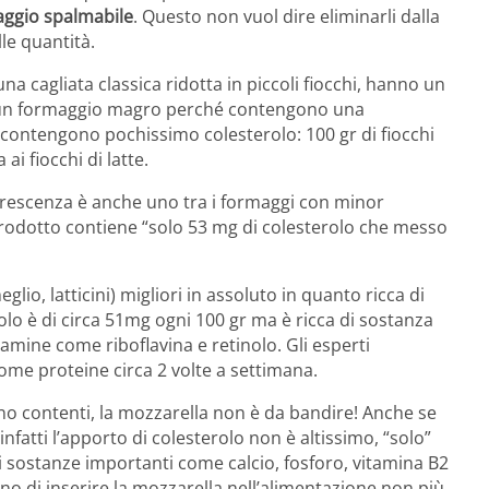
aggio spalmabile
. Questo non vuol dire eliminarli dalla
le quantità.
 cagliata classica ridotta in piccoli fiocchi, hanno un
i un formaggio magro perché contengono una
 contengono pochissimo colesterolo: 100 gr di fiocchi
ai fiocchi di latte.
 Crescenza è anche uno tra i formaggi con minor
prodotto contiene “solo 53 mg di colesterolo che messo
io, latticini) migliori in assoluto in quanto ricca di
rolo è di circa 51mg ogni 100 gr ma è ricca di sostanza
tamine come riboflavina e retinolo. Gli esperti
ome proteine circa 2 volte a settimana.
o contenti, la mozzarella non è da bandire! Anche se
infatti l’apporto di colesterolo non è altissimo, “solo”
 sostanze importanti come calcio, fosforo, vitamina B2
ano di inserire la mozzarella nell’alimentazione non più