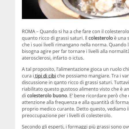
ROMA – Quando si ha a che fare con il colesterolo 
quanto ricco di grassi saturi. Il
colesterolo
è una 
che i suoi livelli rimangano nella norma. Quando l
bisogna agire per far tornare i livelli alla norma
aterosclerosi, infarto o ictus.
A tal proposito, l’alimentazione gioca un ruolo c
cura i
tipi di cibi
che possiamo mangiare. Tra i vari 
discussione in qanto ricco di grassi saturi. Tutt
riabilitato questo gustoso alimento visto che è anche
di
colesterolo buono
. E’ bene ricordare però che
attenzione alla frequenza e alla quantità di form
proprio medico curante. Detto questo, vediamo
i
preoccupazione per i livelli di colesterolo.
Secondo gli esperti, i formaggi più grassi sono o