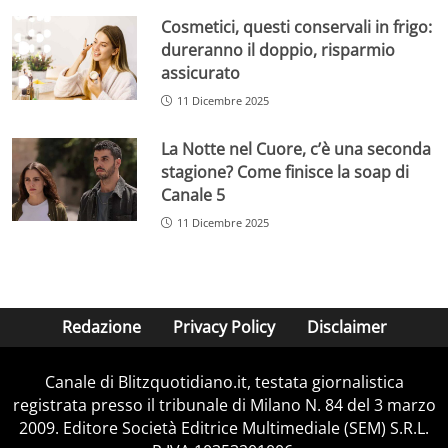
Cosmetici, questi conservali in frigo:
dureranno il doppio, risparmio
assicurato
11 Dicembre 2025
La Notte nel Cuore, c’è una seconda
stagione? Come finisce la soap di
Canale 5
11 Dicembre 2025
Redazione
Privacy Policy
Disclaimer
Canale di Blitzquotidiano.it, testata giornalistica
registrata presso il tribunale di Milano N. 84 del 3 marzo
2009. Editore Società Editrice Multimediale (SEM) S.R.L.