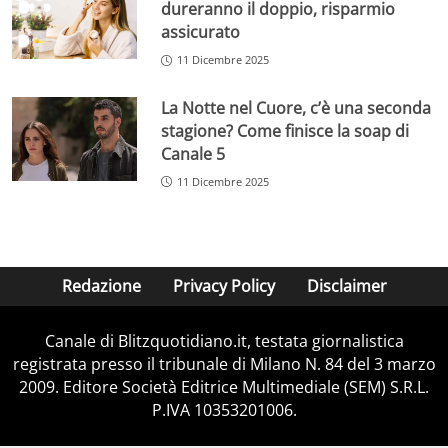
dureranno il doppio, risparmio
assicurato
11 Dicembre 2025
La Notte nel Cuore, c’è una seconda
stagione? Come finisce la soap di
Canale 5
11 Dicembre 2025
Redazione
Privacy Policy
Disclaimer
Canale di Blitzquotidiano.it, testata giornalistica
registrata presso il tribunale di Milano N. 84 del 3 marzo
2009. Editore Società Editrice Multimediale (SEM) S.R.L.
P.IVA 10353201006.