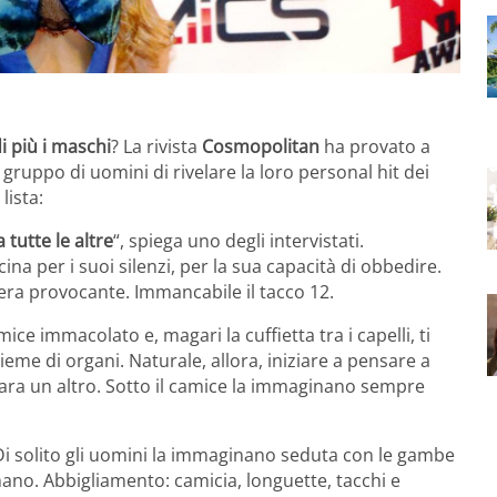
i più i maschi
? La rivista
Cosmopolitan
ha provato a
gruppo di uomini di rivelare la loro personal hit dei
lista:
 tutte le altre
“, spiega uno degli intervistati.
ina per i suoi silenzi, per la sua capacità di obbedire.
ra provocante. Immancabile il tacco 12.
mice immacolato e, magari la cuffietta tra i capelli, ti
me di organi. Naturale, allora, iniziare a pensare a
chiara un altro. Sotto il camice la immaginano sempre
. Di solito gli uomini la immaginano seduta con le gambe
 mano. Abbigliamento: camicia, longuette, tacchi e