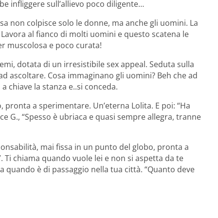
 infliggere sull’allievo poco diligente…
visa non colpisce solo le donne, ma anche gli uomini. La
avora al fianco di molti uomini e questo scatena le
iper muscolosa e poco curata!
blemi, dotata di un irresistibile sex appeal. Seduta sulla
 ad ascoltare. Cosa immaginano gli uomini? Beh che ad
 a chiave la stanza e..si conceda.
ro, pronta a sperimentare. Un’eterna Lolita. E poi: “Ha
ice G., “Spesso è ubriaca e quasi sempre allegra, tranne
ponsabilità, mai fissa in un punto del globo, pronta a
”. Ti chiama quando vuole lei e non si aspetta da te
la quando è di passaggio nella tua città. “Quanto deve