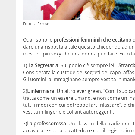
Foto La Presse
Quali sono le
professioni femminili che eccitano d
dare una risposta a tale quesito chiedendo ad un 
mestieri più sexy che una donna può fare. Ecco la 
1)
La Segretaria
. Sul podio c’è sempre lei. “
Straccia
Considerata la custode dei segreti del capo, affasc
Gli uomini la immaginano sempre vestita in manie
2)
L’infermiera
. Un altro ever green. “Con il suo ca
tratta come un essere umano, e non come un insie
tutti i modi con cui potrebbe farti rilassare”, di
vestita in lingerie e collant autoreggenti.
3)
La professoressa
. Un classico della tradizione
accavallate sopra la cattedra e con il registro in