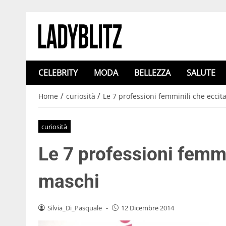
CELEBRITY
MODA
BELLEZZA
SALUTE
/
/
Home
curiosità
Le 7 professioni femminili che eccit
curiosità
Le 7 professioni femmin
maschi
Silvia_Di_Pasquale
-
12 Dicembre 2014