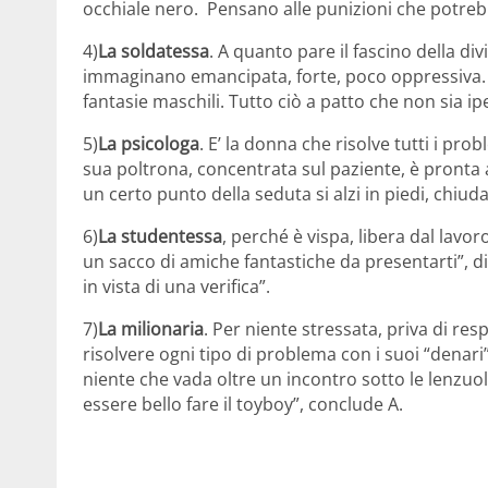
occhiale nero. Pensano alle punizioni che potrebbe
4)
La soldatessa
. A quanto pare il fascino della di
immaginano emancipata, forte, poco oppressiva. L
fantasie maschili. Tutto ciò a patto che non sia 
5)
La psicologa
. E’ la donna che risolve tutti i pro
sua poltrona, concentrata sul paziente, è pronta
un certo punto della seduta si alzi in piedi, chiuda
6)
La studentessa
, perché è vispa, libera dal lavo
un sacco di amiche fantastiche da presentarti”, d
in vista di una verifica”.
7)
La milionaria
. Per niente stressata, priva di res
risolvere ogni tipo di problema con i suoi “denari
niente che vada oltre un incontro sotto le lenzuo
essere bello fare il toyboy”, conclude A.