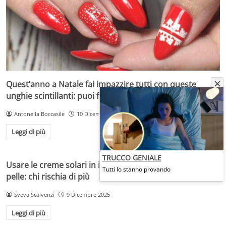
Quest’anno a Natale fai impazzire tutti con queste
unghie scintillanti: puoi farle a casa, sono semplicissime
Antonella Boccasile
10 Dicembre 2025
Leggi di più
TRUCCO GENIALE
Usare le creme solari in inverno potrebbe salvare la tua
Tutti lo stanno provando
pelle: chi rischia di più
Sveva Scalvenzi
9 Dicembre 2025
Leggi di più