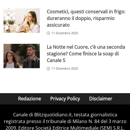
Cosmetici, questi conservali in frigo:
dureranno il doppio, risparmio
assicurato
11 Dicembre 2025
La Notte nel Cuore, c’è una seconda
stagione? Come finisce la soap di
Canale 5
11 Dicembre 2025
Redazione
Privacy Policy
Disclaimer
Canale di Blitzquotidiano.it, testata giornalistica
registrata presso il tribunale di Milano N. 84 del 3 marzo
2009. Editore Società Editrice Multimediale (SEM) S.R.L.